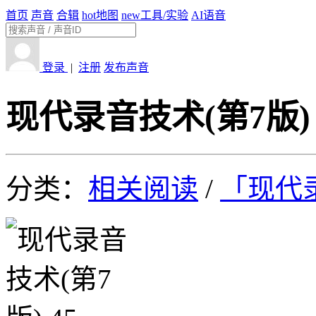
首页
声音
合辑
hot
地图
new
工具/实验
AI语音
登录
|
注册
发布声音
现代录音技术(第7版) 
分类：
相关阅读
/
「现代录