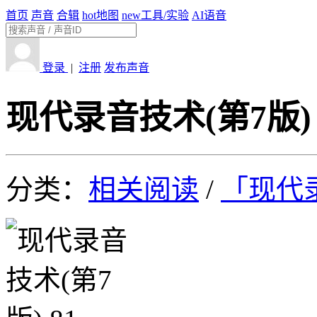
首页
声音
合辑
hot
地图
new
工具/实验
AI语音
登录
|
注册
发布声音
现代录音技术(第7版) 
分类：
相关阅读
/
「现代录