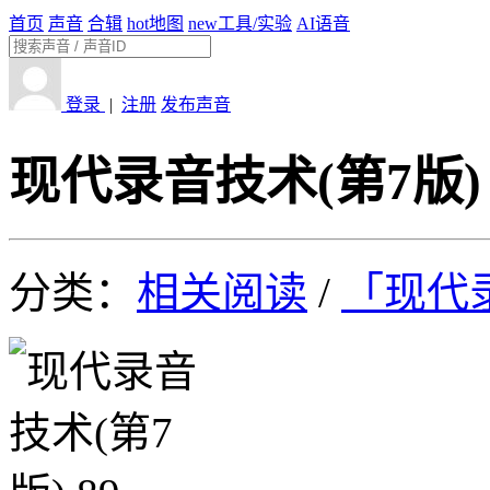
首页
声音
合辑
hot
地图
new
工具/实验
AI语音
登录
|
注册
发布声音
现代录音技术(第7版) 
分类：
相关阅读
/
「现代录