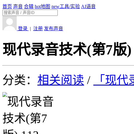
首页
声音
合辑
hot
地图
new
工具/实验
AI语音
登录
|
注册
发布声音
现代录音技术(第7版) 
分类：
相关阅读
/
「现代录