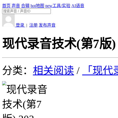
首页
声音
合辑
hot
地图
new
工具/实验
AI语音
登录
|
注册
发布声音
现代录音技术(第7版) 
分类：
相关阅读
/
「现代录