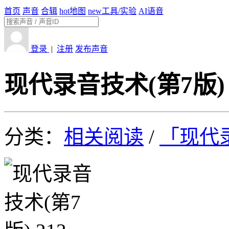
首页
声音
合辑
hot
地图
new
工具/实验
AI语音
登录
|
注册
发布声音
现代录音技术(第7版) 
分类：
相关阅读
/
「现代录