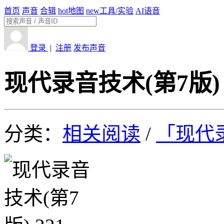
首页
声音
合辑
hot
地图
new
工具/实验
AI语音
登录
|
注册
发布声音
现代录音技术(第7版) 
分类：
相关阅读
/
「现代录