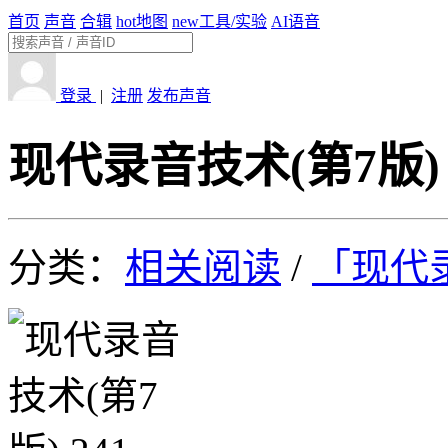
首页
声音
合辑
hot
地图
new
工具/实验
AI语音
登录
|
注册
发布声音
现代录音技术(第7版) 
分类：
相关阅读
/
「现代录