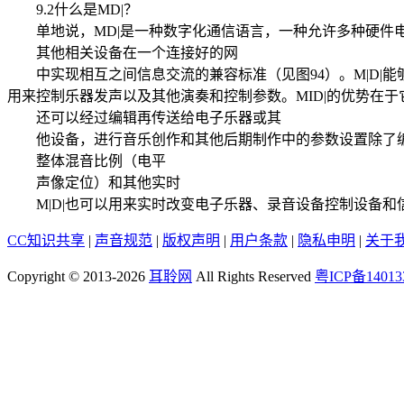
9.2什么是MD|？
单地说，MD|是一种数字化通信语言，一种允许多种硬件电
其他相关设备在一个连接好的网
中实现相互之间信息交流的兼容标准（见图94）。M|D|能
用来控制乐器发声以及其他演奏和控制参数。MID|的优势在
还可以经过编辑再传送给电子乐器或其
他设备，进行音乐创作和其他后期制作中的参数设置除了编
整体混音比例（电平
声像定位）和其他实时
M|D|也可以用来实时改变电子乐器、录音设备控制设备和
CC知识共享
|
声音规范
|
版权声明
|
用户条款
|
隐私申明
|
关于
Copyright © 2013-2026
耳聆网
All Rights Reserved
粤ICP备14013