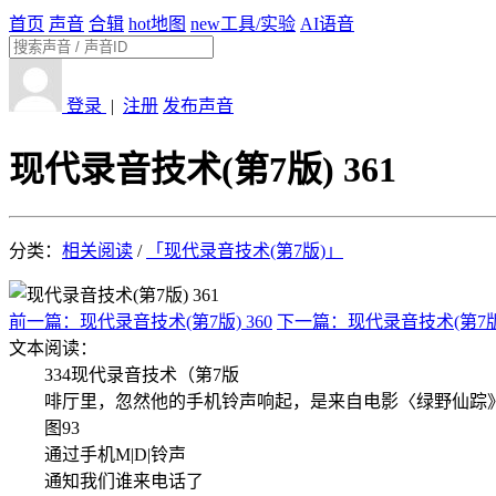
首页
声音
合辑
hot
地图
new
工具/实验
AI语音
登录
|
注册
发布声音
现代录音技术(第7版) 361
分类：
相关阅读
/
「现代录音技术(第7版)」
前一篇：现代录音技术(第7版) 360
下一篇：现代录音技术(第7版)
文本阅读：
334现代录音技术（第7版
啡厅里，忽然他的手机铃声响起，是来自电影〈绿野仙踪》（The Wi
图93
通过手机M|D|铃声
通知我们谁来电话了