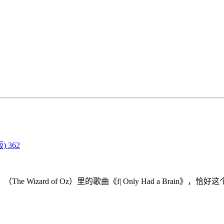
 362
zard of Oz）里的歌曲《f| Only Had a Brai