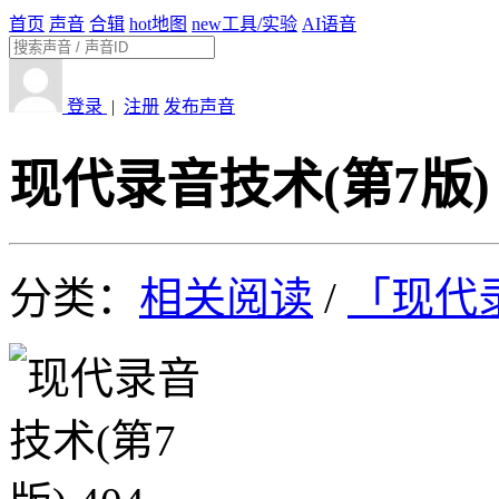
首页
声音
合辑
hot
地图
new
工具/实验
AI语音
登录
|
注册
发布声音
现代录音技术(第7版) 
分类：
相关阅读
/
「现代录