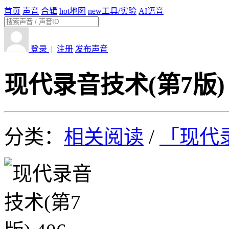
首页
声音
合辑
hot
地图
new
工具/实验
AI语音
登录
|
注册
发布声音
现代录音技术(第7版) 
分类：
相关阅读
/
「现代录