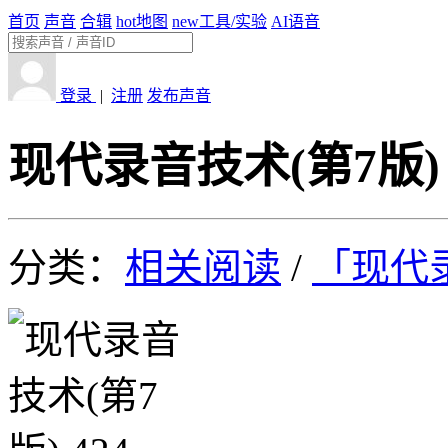
首页
声音
合辑
hot
地图
new
工具/实验
AI语音
登录
|
注册
发布声音
现代录音技术(第7版) 
分类：
相关阅读
/
「现代录