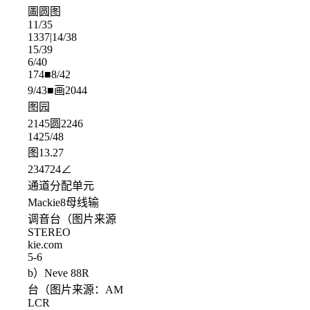
圖圆图
11/35
1337|14/38
15/39
6/40
174■8/42
9/43■画2044
图园
2145圆2246
1425/48
图13.27
234724∠
通道分配单元
Mackie8母线输
调音台（图片来源
STEREO
kie.com
5-6
b）Neve 88R
台（图片来源：AM
LCR