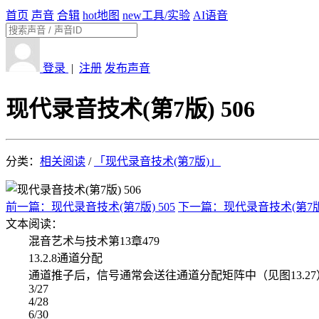
首页
声音
合辑
hot
地图
new
工具/实验
AI语音
登录
|
注册
发布声音
现代录音技术(第7版) 506
分类：
相关阅读
/
「现代录音技术(第7版)」
前一篇：现代录音技术(第7版) 505
下一篇：现代录音技术(第7版)
文本阅读：
混音艺术与技术第13章479
13.2.8通道分配
通道推子后，信号通常会送往通道分配矩阵中（见图13.27
3/27
4/28
6/30