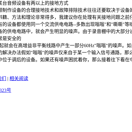
台音频设备有两以上的接地方式
制作设备的合理接地技术和故障排除技术往往还要取决于设备的
书籍、方法和理论非常得多，我建议你在处理有关接地问题之前
的设备都使用同一个交流供电电路--多数出现嗡嗡"和"嘶嘶"
备的供电电路中，就会产生明显的噪声。由于录音棚中的大部分
常是安全的
会在高增益非平衡线路中产生一部分60Hz"嗡嗡"的噪声。
的解决办法假如"嗡嗡"的噪声仅来自于某一个输入信号通路，那
位于调后的设备。如果还有噪声困扰着你，那么接着往下看在中国
我们
|
相关阅读
323号