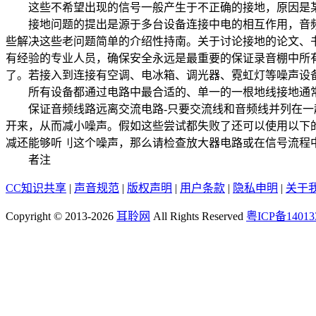
这些不希望出现的信号一般产生于不正确的接地，原因是某
接地问题的提出是源于多台设备连接中电的相互作用，音频
些解决这些老问题简单的介绍性持南。关于讨论接地的论文、
有经验的专业人员，确保安全永远是最重要的保证录音棚中所有
了。若接入到连接有空调、电冰箱、调光器、霓虹灯等噪声设
所有设备都通过电路中最合适的、单一的一根地线接地通
保证音频线路远离交流电路-只要交流线和音频线并列在一起就
开来，从而减小噪声。假如这些尝试都失败了还可以使用以下
减还能够听刂这个噪声，那么请检查放大器电路或在信号流程中
者注
CC知识共享
|
声音规范
|
版权声明
|
用户条款
|
隐私申明
|
关于
Copyright © 2013-2026
耳聆网
All Rights Reserved
粤ICP备14013