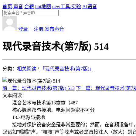
首页
声音
合辑
hot
地图
new
工具/实验
AI语音
登录
|
注册
发布声音
现代录音技术(第7版) 514
分类：
相关阅读
/
「现代录音技术(第7版)」
前一篇：现代录音技术(第7版) 513
下一篇：现代录音技术(第7版)
文本阅读：
混音艺术与技术第13章章（487
核心概念都与接地、电源问题密不可分
13.3电源与接地
接地对保护设备安全是非常重要的；然而，在音频设备中，系
起诸如"嗡嗡"声、"吱吱"声等噪声或者是直接注入（放大）到