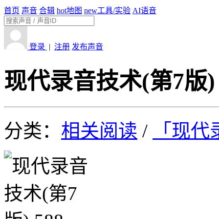
首页
声音
合辑
hot
地图
new
工具/实验
AI语音
登录
|
注册
发布声音
现代录音技术(第7版) 
分类：
相关阅读
/
「现代录