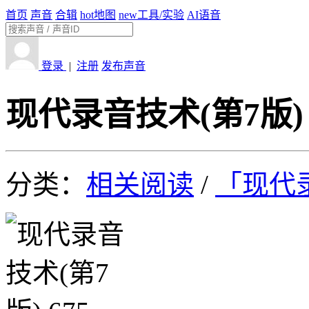
首页
声音
合辑
hot
地图
new
工具/实验
AI语音
登录
|
注册
发布声音
现代录音技术(第7版) 
分类：
相关阅读
/
「现代录