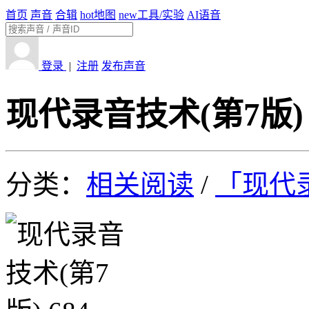
首页
声音
合辑
hot
地图
new
工具/实验
AI语音
登录
|
注册
发布声音
现代录音技术(第7版) 
分类：
相关阅读
/
「现代录