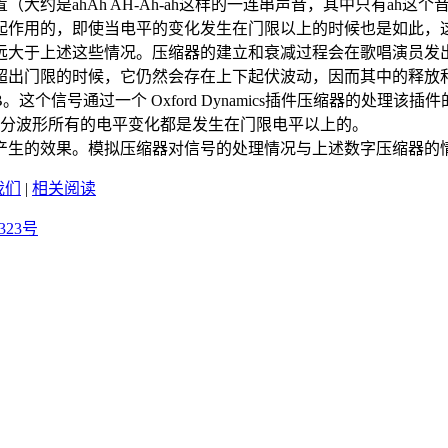
大约是ahAh AH-Ah-ah这样的一连串声音，其中只有ah
起作用的，即使当电平的变化发生在门限以上的时候也是如此，
远大于上述这些情况。压缩器的建立和衰减过程会在歌唱演员发出
出门限的时候，它仍然会存在上下起伏波动，因而其中的释放和建
B。这个信号通过一个 Oxford Dynamics插件压缩器的
半部分波形所有的电平变化都是发生在门限电平以上的。
生的效果。模拟压缩器对信号的处理情况与上述数字压缩器的
我们
|
相关阅读
323号