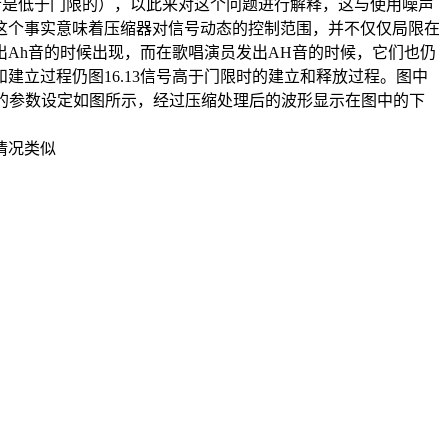
这个音是低于门限的），以此来对这个问题进行解释，这与使用噪声
这个事实意味着压缩器对信号动态的控制范围，并不仅仅局限在
Ah音的时候出现，而在歌唱演员发出AH音的时候，它们也仍
立过程仍图16.13信号高于门限时的建立和释放过程。图中
处理该插件的参数设定如图所示，经过压缩处理后的波形显示在图中的下
情况类似