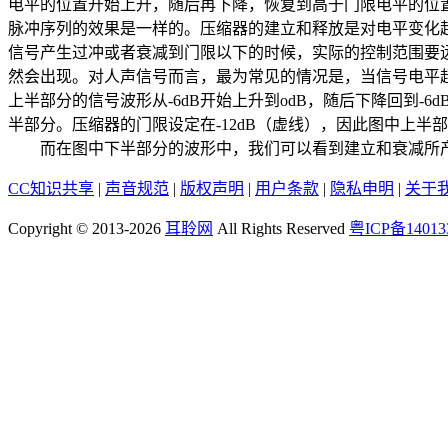
电平的位置开始上升，随后再下降，恢复到高于门限电平的位置（
脉冲序列的效果是一样的。压缩器的建立和释放是对电平变化
信号产生过冲或者衰减到门限以下的时候，实际的控制范围要
然会出现。对人声信号而言，最为常见的情况是，当信号电平超
上半部分的信号波形从-6dB开始上升到odB，随后下降回到-6d
半部分。压缩器的门限设定在-12dB（虚线），因此图中上
而在图中下半部分的波形中，我们可以看到建立和衰减所产
CC知识共享
|
声音规范
|
版权声明
|
用户条款
|
隐私申明
|
关于
Copyright © 2013-2026
耳聆网
All Rights Reserved
粤ICP备14013