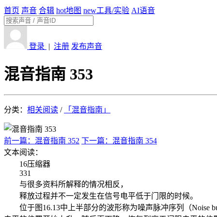
首页
声音
合辑
hot
地图
new
工具/实验
AI语音
登录
|
注册
发布声音
混音指南 353
分类：
相关阅读
/
「混音指南」
前一篇：混音指南 352
下一篇：混音指南 354
文本阅读：
16压缩器
331
与很多资料所解释的情况相反，
释放过程并不一定发生在信号电平低于门限的时候。
位于图16.13中上半部分的波形称为噪声脉冲序列（Nois