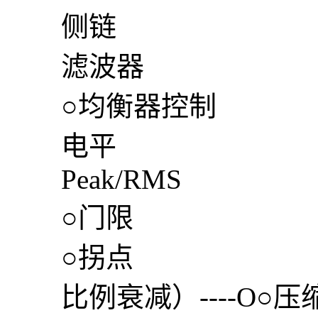
侧链
滤波器
○均衡器控制
电平
Peak/RMS
○门限
○拐点
比例衰减）----O○压