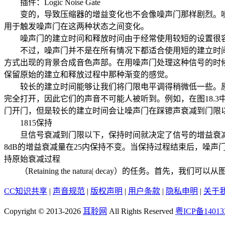
插件：Logic Noise Gate
变的，导致压缩器的增益变化也不会像噪声门那样剧烈。噪
用于触发噪声门在这两种状态之间变化。
噪声门的建立时问和释放时问由于经常使用较短的设置很
不过，噪声门并不是在所有情况下都适合使用短的建立时间
方式出现的背景合成音色声部。在用噪声门处理这种信号的时
保留原始的建立和释放过程中那种渐变的感觉。
较长的建立时间能够让我们将门限电平调得稍微低一些。原
完全打开，因此它们的声音不可能人被听到。例如，在图18.
门开门，但是较长的建立时间会让噪声门在踩镲声衰减到门限
1815保持
旦信号衰减到门限以下，保持时间就决定了信号的增益衰减量
8dB的增益衰减量在25内保持不变。当保持过程结束后，噪
持原始衰减过程
（Retaining the natura| decay）的任务。首先，我们
CC知识共享
|
声音规范
|
版权声明
|
用户条款
|
隐私申明
|
关于
Copyright © 2013-2026
耳聆网
All Rights Reserved
粤ICP备14013