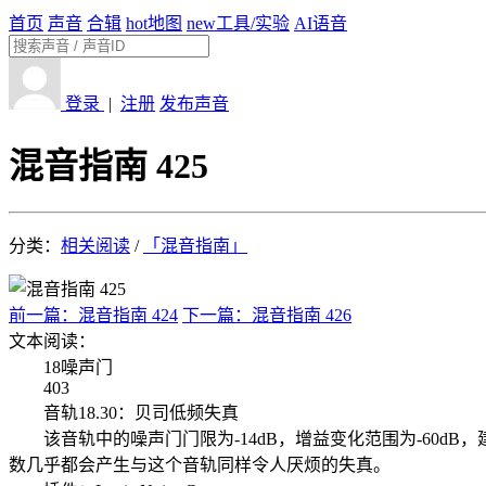
首页
声音
合辑
hot
地图
new
工具/实验
AI语音
登录
|
注册
发布声音
混音指南 425
分类：
相关阅读
/
「混音指南」
前一篇：混音指南 424
下一篇：混音指南 426
文本阅读：
18噪声门
403
音轨18.30：贝司低频失真
该音轨中的噪声门门限为-14dB，增益变化范围为-60d
数几乎都会产生与这个音轨同样令人厌烦的失真。