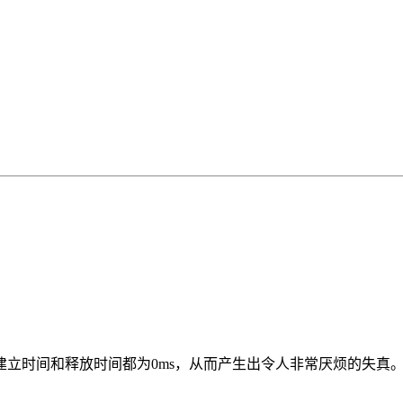
B，建立时间和释放时间都为0ms，从而产生出令人非常厌烦的失