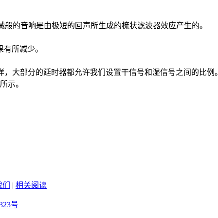
机械般的音响是由极短的回声所生成的梳状滤波器效应产生的。
果有所减少。
器一样，大部分的延时器都允许我们设置干信号和湿信号之间的比
4所示。
我们
|
相关阅读
323号