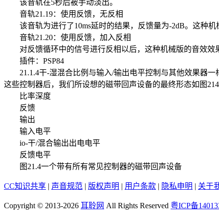
该音轨在5秒后被手动淡出。
音轨21.19：使用反馈，无反相
该音轨为进行了10ms延时的结果，反馈量为-2dB。这种
音轨21.20：使用反馈，加入反相
对反馈循环中的信号进行反相以后，这种机械版的音效效
插件：PSP84
21.1.4干-湿混合比例与输入/输出电平控制与其他效果
这些控制器后，我们所设想的磁带回声设备的最终形态如图21
比率深度
反馈
输出
输入电平
io-干/混合输出出电电平
反馈电平
图21.4一个带有所有常见控制器的磁带回声设备
CC知识共享
|
声音规范
|
版权声明
|
用户条款
|
隐私申明
|
关于
Copyright © 2013-2026
耳聆网
All Rights Reserved
粤ICP备14013