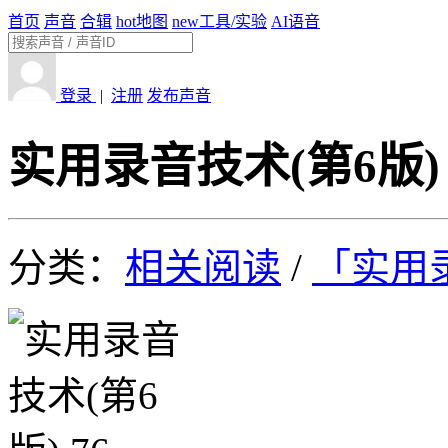
首页
声音
合辑
hot
地图
new
工具/实验
AI语音
登录
|
注册
发布声音
实用录音技术(第6版) 
分类：
相关阅读
/
「实用录