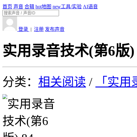
首页
声音
合辑
hot
地图
new
工具/实验
AI语音
登录
|
注册
发布声音
实用录音技术(第6版) 
分类：
相关阅读
/
「实用录