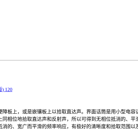
 120
板上，或是嵌镶板上以拾取直达声。界面话筒是用小型电容话
上同相位地拾取直达声和反射声，所以可得到无相位抵消的、平
抵消的、宽广而平滑的频率响应，有极好的清晰度和拾取范围以