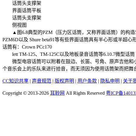
话筒头支撑架
界面话筒平板
话筒头支撑架
侧视图
▲图6.8典型的PZM（压力区话筒，又称界面话筒）的构造常用的半全向形
PZM6D以及 Shure beta91等有些界面话筒具有半
话筒有：Crown PCc170
lett TM-125、TM-125C以及地板录音话筒等6.10.7微型话筒（Mini
微型电容话筒可以附着在鼓边、长笛、号角、原声吉他和小
个音乐会上的乐队来进行拾音，而无须因为使用话筒架而把舞台
CC知识共享
|
声音规范
|
版权声明
|
用户条款
|
隐私申明
|
关于
Copyright © 2013-2026
耳聆网
All Rights Reserved
粤ICP备14013