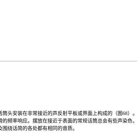
筒头安装在非常接近的声反射平板或界面上构成的（图68）。
滑的频率响应。摆放在接近于表面的常规话筒总会有些声染色，
及围绕话简的各处都有相同的音质。