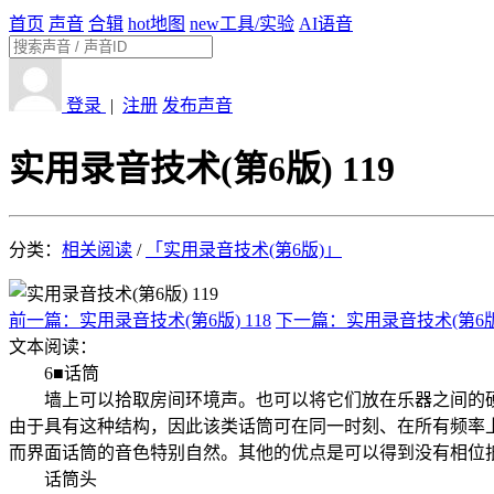
首页
声音
合辑
hot
地图
new
工具/实验
AI语音
登录
|
注册
发布声音
实用录音技术(第6版) 119
分类：
相关阅读
/
「实用录音技术(第6版)」
前一篇：实用录音技术(第6版) 118
下一篇：实用录音技术(第6版)
文本阅读：
6■话筒
墙上可以拾取房间环境声。也可以将它们放在乐器之间的硬障
由于具有这种结构，因此该类话筒可在同一时刻、在所有频率
而界面话筒的音色特别自然。其他的优点是可以得到没有相位
话筒头