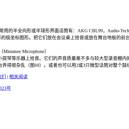
或半球形界面话筒有：AKG CBL99，Audio-Technica各类
心形或半超心形的极坐标图形。把它们放在会议桌上拾音或放在舞台地
ature Microphone）
提琴等乐器上拾音。它们的声音质量差不多与较大型录音棚内的
弄得很杂乱（图69）。或者也可以用2或3只微型话筒对整个鼓
我们
|
相关阅读
323号