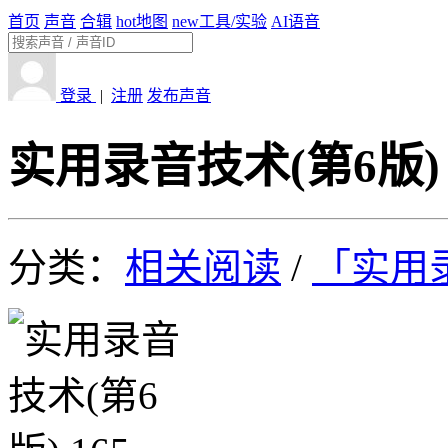
首页
声音
合辑
hot
地图
new
工具/实验
AI语音
登录
|
注册
发布声音
实用录音技术(第6版) 
分类：
相关阅读
/
「实用录