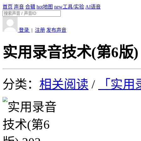
首页
声音
合辑
hot
地图
new
工具/实验
AI语音
登录
|
注册
发布声音
实用录音技术(第6版) 
分类：
相关阅读
/
「实用录