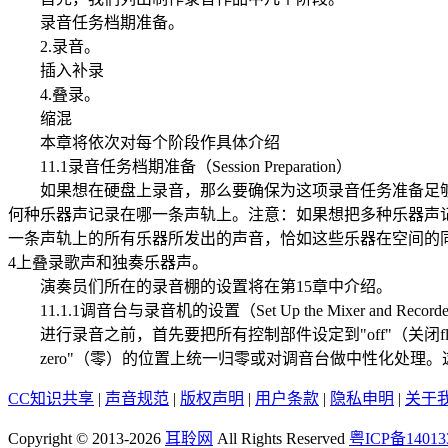
录音任务档期准备。
2.录音。
插入补录
4.叠录。
缩混
本章将依次对每个阶段作具体介绍
11.1录音任务档期准备（Session Preparation）
如果想在硬盘上录音，那么要确保为这项录音任务准备足够的
何种乐器声记录在哪一条声轨上。注意：如果想把多种乐器声
一条声轨上的所有乐器所发出的声音，恰如这些乐器在空间的同
4上叠录歌声和独奏乐器声。
演奏员们所在的录音棚的设置将在第15章中介绍。
11.1.1调音台与录音机的设置（Set Up the Mixer and Record
进行录音之前，首先要把所有控制部件设定到"off"（关闭fla
zero"（零）的位置上统一归零或对调音台做中性化处理。
CC知识共享
|
声音规范
|
版权声明
|
用户条款
|
隐私申明
|
关于
Copyright © 2013-2026
耳聆网
All Rights Reserved
粤ICP备14013