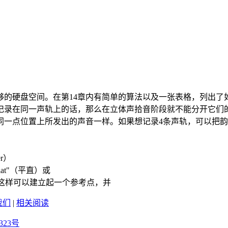
硬盘空间。在第14章内有简单的算法以及一张表格，列出了
记录在同一声轨上的话，那么在立体声拾音阶段就不能分开它们
一点位置上所发出的声音一样。如果想记录4条声轨，可以把韵
er）
t"（平直）或
这样可以建立起一个参考点，并
我们
|
相关阅读
323号