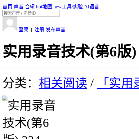
首页
声音
合辑
hot
地图
new
工具/实验
AI语音
登录
|
注册
发布声音
实用录音技术(第6版) 
分类：
相关阅读
/
「实用录