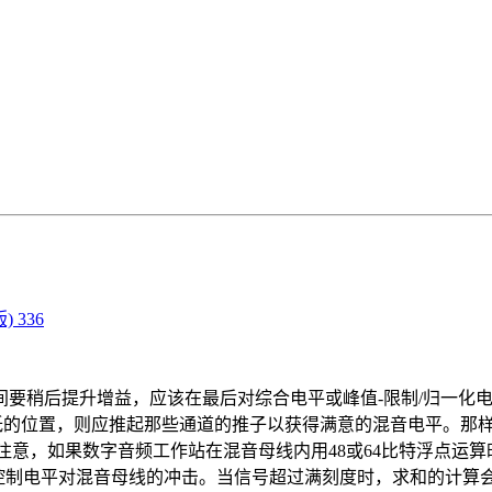
 336
稍后提升增益，应该在最后对综合电平或峰值-限制/归一化电
的位置，则应推起那些通道的推子以获得满意的混音电平。那样
注意，如果数字音频工作站在混音母线内用48或64比特浮点运
要控制电平对混音母线的冲击。当信号超过满刻度时，求和的计算