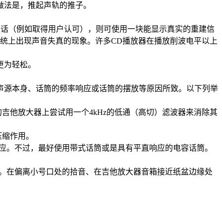
做法是，推起声轨的推子。
的话（例如取得用户认可），则可使用一块能显示真实的重建信
音系统上出现声音失真的现象。许多CD播放器在播放削波电平以上
更为轻松。
源本身、话筒的频率响应或话筒的摆放等原因所致。以下列举
吉他放大器上尝试用一个4kHz的低通（高切）滤波器来消除其
压缩作用。
应。不过，最好使用带式话筒或是具有平直响应的电容话筒。
。在偏离小号口处的拾音、在吉他放大器音箱接近纸盆边缘处