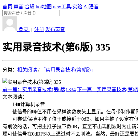
首页
声音
合辑
hot
地图
new
工具/实验
AI语音
登录
|
注册
发布声音
实用录音技术(第6版) 335
分类：
相关阅读
/
「实用录音技术(第6版)」
前一篇：实用录音技术(第6版) 334
下一篇：实用录音技术(第6版)
文本阅读：
14■计算机录音
使信号的峰值不用在采样读数表头上显示。在母带制作期间要
可尝试保持主推子位于或接近于0dB。如果主推子设定在低
有削波的话，可把主推子拉下数dB，直至不出现削波时为止请
理可使信号在0dBFS以上通过时不会削波。当然，最好还是