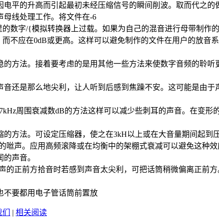
电平的升高而引起最初未经压缩信号的瞬间削波。取而代之的
母线处理工作。将文件在-6
里的数字/{模拟转换器上过载。如果为自己的混音进行母带制作
之间，而不应在0dB或更高。这样可以避免制作的文件在用户的放
的方法。接着要考虑的是用其他一些方法来使数字音频的聆听
音还是那么地尖利，让人听到后感到焦躁不安。这可能是由于声
kHz周围衰减数dB的方法这样可以减少些刺耳的声音。在变形的
方法。可设定压缩器，使之在3kH以上或在大音量期间起到
咝声。应用高频滚降或在均衡中的架棚式衰减可以避免这种效
润的声音。
的正前方拾音时若感到声音太尖利，可把话筒稍微偏离正前方
不要都用电子管话筒前置放
我们
|
相关阅读