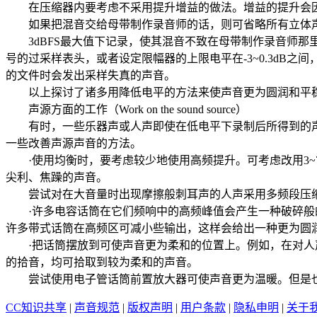
在压缩器内要考虑不采用提升增益的做法。增益的提升会因
如果把混音交给母带制作录音师的话，则可省略所有立体声
3dBFS最大值下记录，使其混音不致在母带制作录音师那
号的过采样表头，或者设定限幅器的上限电平在-3~0.3dB
的文件时会发出采样失真的声音。
以上探讨了诸多用降低电平的方法来使声音更为圆润和平稳
声源方面的工作（Work on the sound source）
有时，一些乐器声或人声即使在低电平下录制后所得到的声
一些改善声源声音的方法。
·使用均衡时，要考虑较少地使用高频提升。可考虑改用3~7
尖利、焦躁的声音。
尝试对在大音量时出现摩擦般刺耳声的人声采用多频段压缩的
·许多电容话筒在它们频响中的高频峰值会产生一种破碎般的
许多带式话筒在高频区可减小些输出，这样会给出一种更为圆
·把话筒摆放到可使声音更为柔和的位置上。例如，在对人声
的拾音，均可拾取到较为柔和的声音。
尝试使用电子管话筒前置放大器可使声音更为温暖。但是也
CC知识共享
|
声音规范
|
版权声明
|
用户条款
|
隐私申明
|
关于