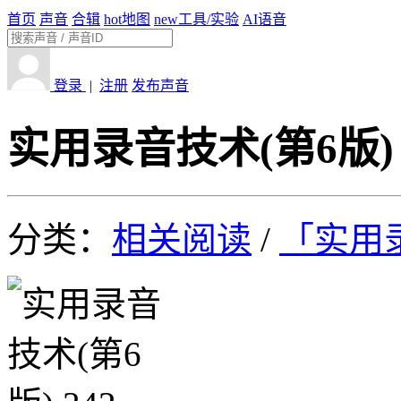
首页
声音
合辑
hot
地图
new
工具/实验
AI语音
登录
|
注册
发布声音
实用录音技术(第6版) 
分类：
相关阅读
/
「实用录