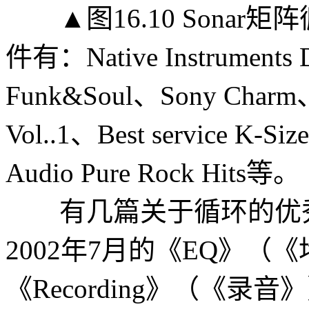
▲图16.10 Sonar
件有：Native Instruments D
Funk&Soul、Sony Charm、Fr
Vol..1、Best service K-Siz
Audio Pure Rock Hits等。
有几篇关于循环的优秀著
2002年7月的《EQ》（
《Recording》（《录音