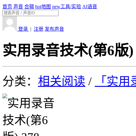
首页
声音
合辑
hot
地图
new
工具/实验
AI语音
登录
|
注册
发布声音
实用录音技术(第6版) 
分类：
相关阅读
/
「实用录