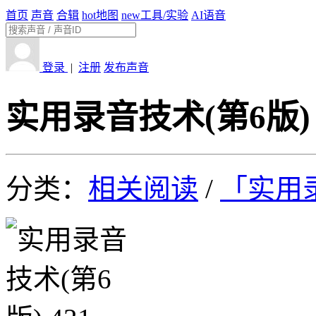
首页
声音
合辑
hot
地图
new
工具/实验
AI语音
登录
|
注册
发布声音
实用录音技术(第6版) 
分类：
相关阅读
/
「实用录