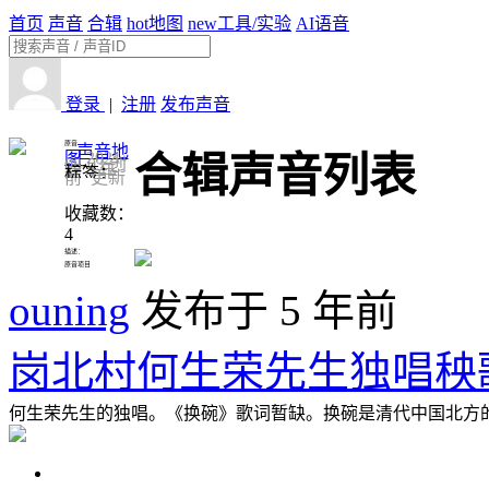
首页
声音
合辑
hot
地图
new
工具/实验
AI语音
登录
|
注册
发布声音
原音
声音地
图
2021-
合辑声音列表
08-03 创
建
4 年
标签：
前 更新
收藏数：
4
描述：
原音项目
ouning
发布于 5 年前
岗北村何生荣先生独唱秧
何生荣先生的独唱。《换碗》歌词暂缺。换碗是清代中国北方的