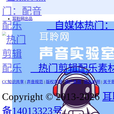
耳聆网出品
自媒体热门：
热门剪辑配乐素
CC知识共享
|
声音规范
|
版权声明
|
用户条款
|
隐私申明
|
关于
Copyright © 2013-2026
耳
备14013323号