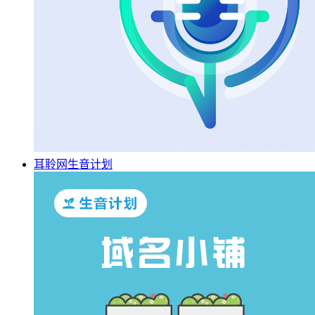
耳聆网生音计划