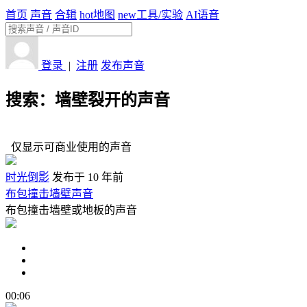
首页
声音
合辑
hot
地图
new
工具/实验
AI语音
登录
|
注册
发布声音
搜索：墙壁裂开的声音
仅显示可商业使用的声音
时光倒影
发布于 10 年前
布包撞击墙壁声音
布包撞击墙壁或地板的声音
00:06