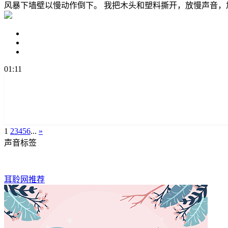
风暴下墙壁以慢动作倒下。 我把木头和塑料撕开，放慢声音
01:11
1
2
3
4
5
6
...
»
声音标签
耳聆网推荐