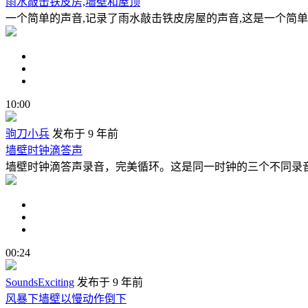
雨水敲击铁皮房,墙壁和屋顶
一个简单的声音,记录了雨水敲击铁皮房屋的声音,这是一个简单的
10:00
驹刀小兵
发布于 9 年前
墙壁时钟滴答声
墙壁时钟滴答声录音，完美循环。这是同一时钟的三个不同录音的组合， 
00:24
SoundsExciting
发布于 9 年前
风暴下墙壁以慢动作倒下