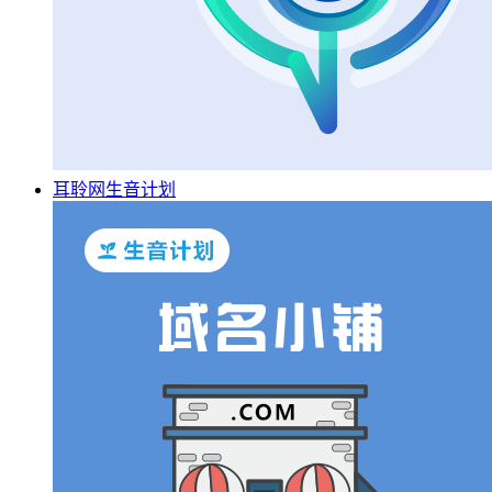
耳聆网生音计划