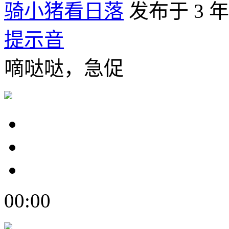
骑小猪看日落
发布于 3 
提示音
嘀哒哒，急促
00:00