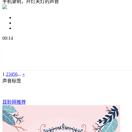
手机录制，开灯关灯的声音
00:14
1
2
3
4
5
6
...
»
声音标签
耳聆网推荐