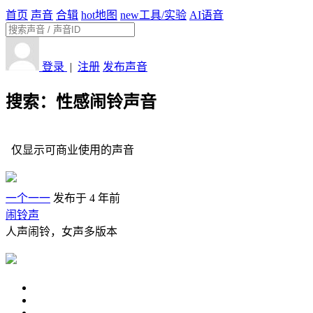
首页
声音
合辑
hot
地图
new
工具/实验
AI语音
登录
|
注册
发布声音
搜索：性感闹铃声音
仅显示可商业使用的声音
一个一一
发布于 4 年前
闹铃声
人声闹铃，女声多版本