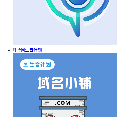
耳聆网生音计划