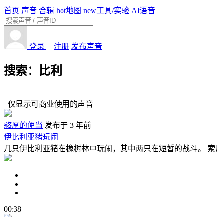
首页
声音
合辑
hot
地图
new
工具/实验
AI语音
登录
|
注册
发布声音
搜索：比利
仅显示可商业使用的声音
憨厚的便当
发布于 3 年前
伊比利亚猪玩闹
几只伊比利亚猪在橡树林中玩闹，其中两只在短暂的战斗。 索
00:38