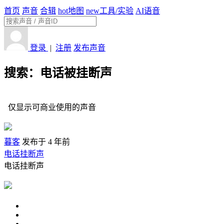
首页
声音
合辑
hot
地图
new
工具/实验
AI语音
登录
|
注册
发布声音
搜索：电话被挂断声
仅显示可商业使用的声音
暮客
发布于 4 年前
电话挂断声
电话挂断声