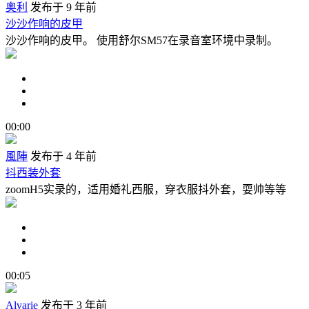
奥利
发布于 9 年前
沙沙作响的皮甲
沙沙作响的皮甲。 使用舒尔SM57在录音室环境中录制。
00:00
風陣
发布于 4 年前
抖西装外套
zoomH5实录的，适用婚礼西服，穿衣服抖外套，耍帅等等
00:05
Alvarie
发布于 3 年前