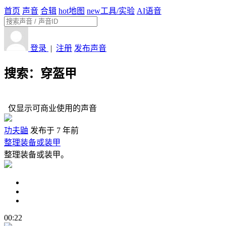
首页
声音
合辑
hot
地图
new
工具/实验
AI语音
登录
|
注册
发布声音
搜索：穿盔甲
仅显示可商业使用的声音
功夫鼬
发布于 7 年前
整理装备或装甲
整理装备或装甲。
00:22