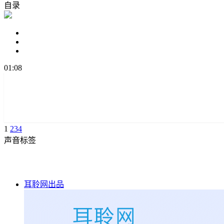
自录
01:08
1
2
3
4
声音标签
耳聆网出品