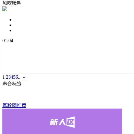
风吹嚎叫
01:04
1
2
3
4
5
6
...
»
声音标签
耳聆网推荐