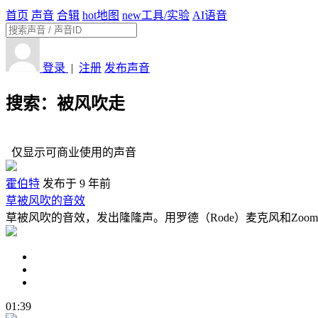
首页
声音
合辑
hot
地图
new
工具/实验
AI语音
登录
|
注册
发布声音
搜索：被风吹走
仅显示可商业使用的声音
霍伯特
发布于 9 年前
草被风吹的音效
草被风吹的音效，发出隆隆声。用罗德（Rode）麦克风和Zoom
01:39