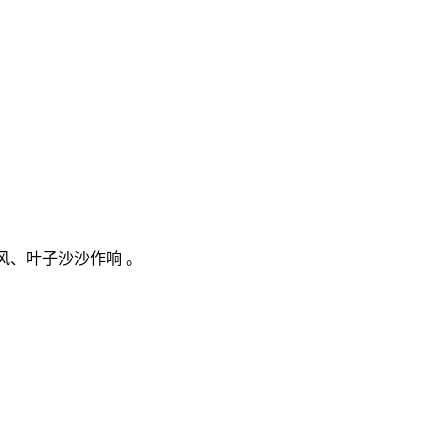
 风、叶子沙沙作响 。