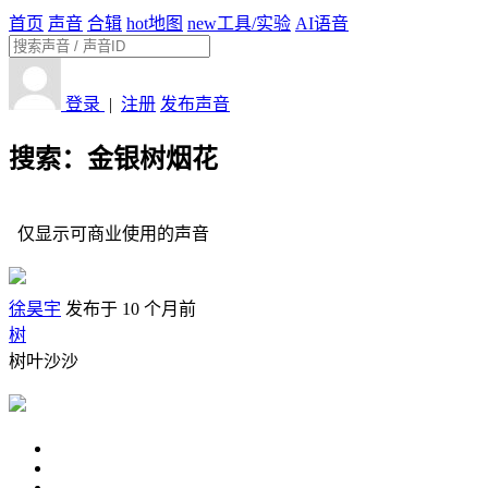
首页
声音
合辑
hot
地图
new
工具/实验
AI语音
登录
|
注册
发布声音
搜索：金银树烟花
仅显示可商业使用的声音
徐昊宇
发布于 10 个月前
树
树叶沙沙