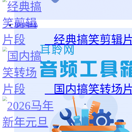
耳聆网出品
经典搞笑剪辑
国内搞笑转场