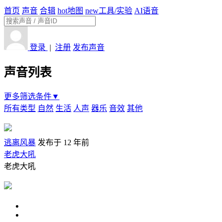
首页
声音
合辑
hot
地图
new
工具/实验
AI语音
登录
|
注册
发布声音
声音列表
更多筛选条件▼
所有类型
自然
生活
人声
器乐
音效
其他
逃离风暴
发布于 12 年前
老虎大吼
老虎大吼