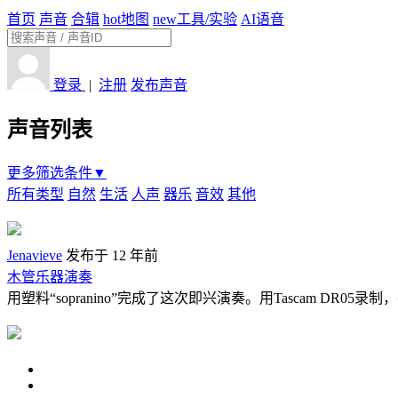
首页
声音
合辑
hot
地图
new
工具/实验
AI语音
登录
|
注册
发布声音
声音列表
更多筛选条件▼
所有类型
自然
生活
人声
器乐
音效
其他
Jenavieve
发布于 12 年前
木管乐器演奏
用塑料“sopranino”完成了这次即兴演奏。用Tascam DR05录制，并在L