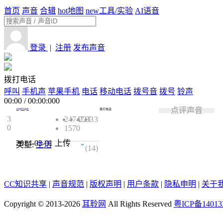
首页
声音
合辑
hot
地图
new
工具/实验
AI语音
登录
|
注册
发布声音
拨打电话
呼叫
手机声
苹果手机
电话
移动电话
拨号音
拨号
铃声
00:00
/
00:00:000
点评声音
angelique
拨打电话
3
24747
223
33
3
0
1570
2014-03-01
上传
类型:
生活
4.7
(14)
CC知识共享
|
声音规范
|
版权声明
|
用户条款
|
隐私申明
|
关于
Copyright © 2013-2026
耳聆网
All Rights Reserved
粤ICP备14013