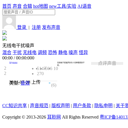
首页
声音
合辑
hot
地图
new
工具/实验
AI语音
登录
|
注册
发布声音
无线电干扰噪声
混合
干扰
无线电
调频
恐怖
静电
噪声
怪异
00:00
/
00:00:000
点评声音
Polymestor
无线电干扰噪声的令人毛骨悚然的干
扰。
2
5147
50
6
10
2
270
2014-07-28
上传
类型:
音效
4.7
(6)
CC知识共享
|
声音规范
|
版权声明
|
用户条款
|
隐私申明
|
关于
Copyright © 2013-2026
耳聆网
All Rights Reserved
粤ICP备14013