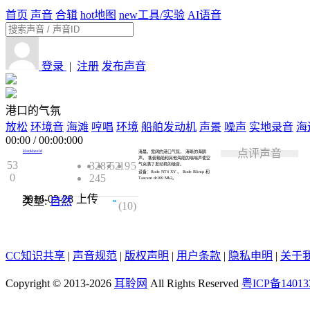
首页
声音
合辑
hot
地图
new
工具/实验
AI语音
登录
|
注册
发布声音
港口的气氛
放松
环境音
海滩
哼唱
环境
船舶发动机
声景
噪声
实地录音
海
00:00
/
00:00:000
点评声音
klankbeeld
清晨，宽阔的港口气氛， 清晰的海鸥
声。 集装箱船和其他海船的嗡嗡声使空
53
3287
52
19
5
气充满了发动机的噪音。
设备：Rode NT4 XY 、 Rode Blimp 和
0
245
Tascam dr100 Mk2。
2016-02-28
上传
类型:
自然
4.0
(10)
CC知识共享
|
声音规范
|
版权声明
|
用户条款
|
隐私申明
|
关于
Copyright © 2013-2026
耳聆网
All Rights Reserved
粤ICP备14013