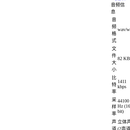
音频信
息
音
频
wav/w
格
式
文
件
82 K
大
小
比
1411
特
kbps
率
采
44100
Hz (1
样
bit)
率
声
立体
道
(2声道