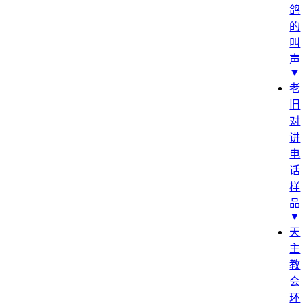
鸽
的
叫
声
▼
老
旧
对
讲
电
话
样
品
▼
天
主
教
会
环