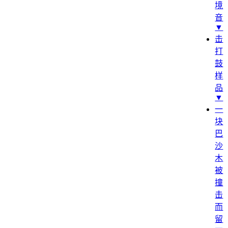
境
音
▼
击
打
鼓
样
品
▼
一
块
巴
沙
木
被
撞
击
而
留