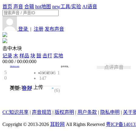
首页
声音
合辑
hot
地图
new
工具/实验
AI语音
登录
|
注册
发布声音
击中木块
记录
木
样品
块
鼓
击打
实地
00:00
/
00:00:000
点评声音
Medesicaste
击中木块。
5
4660
30
6
1
0
147
2016-10-14
上传
类型:
音效
4.5
(6)
CC知识共享
|
声音规范
|
版权声明
|
用户条款
|
隐私申明
|
关于
Copyright © 2013-2026
耳聆网
All Rights Reserved
粤ICP备14013