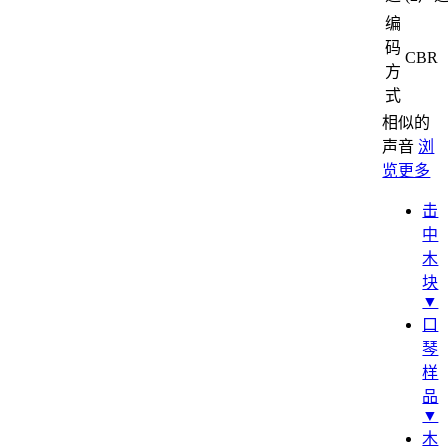
编
码
CBR
方
式
相似的
声音
浏
览更多
击
中
木
块
▼
口
琴
样
品
▼
木