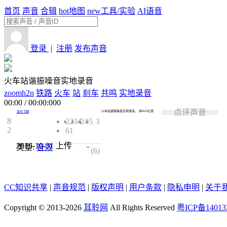
首页
声音
合辑
hot
地图
new
工具/实验
AI语音
登录
|
注册
发布声音
火车站谐振噪音实地录音
zoomh2n
铁路
火车
站
刹车
共鸣
实地录音
00:00
/
00:00:000
点评声音
火车站谐振噪音实地录音。 用H2N记录
逆光飞翔
8
2234
24
5
3
2
61
2016-10-31
上传
类型:
音效
4.5
(6)
CC知识共享
|
声音规范
|
版权声明
|
用户条款
|
隐私申明
|
关于
Copyright © 2013-2026
耳聆网
All Rights Reserved
粤ICP备14013